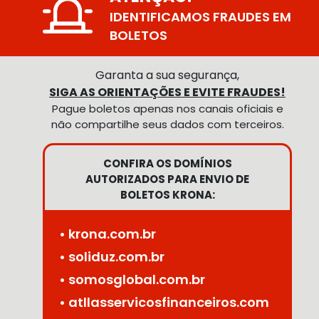
IDENTIFICAMOS FRAUDES EM
BOLETOS
Garanta a sua segurança,
SIGA AS ORIENTAÇÕES E EVITE FRAUDES!
Pague boletos apenas nos canais oficiais e
não compartilhe seus dados com terceiros.
CONFIRA OS DOMÍNIOS
AUTORIZADOS PARA ENVIO DE
BOLETOS KRONA:
• krona.com.br
• soliduz.com.br
• somosglobal.com.br
• atllasservicosfinanceiros.com