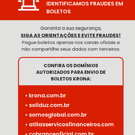
IDENTIFICAMOS FRAUDES EM
BOLETOS
Garanta a sua segurança,
SIGA AS ORIENTAÇÕES E EVITE FRAUDES!
Pague boletos apenas nos canais oficiais e
não compartilhe seus dados com terceiros.
CONFIRA OS DOMÍNIOS
AUTORIZADOS PARA ENVIO DE
BOLETOS KRONA:
• krona.com.br
• soliduz.com.br
• somosglobal.com.br
• atllasservicosfinanceiros.com
• cobranceoficial.com.br