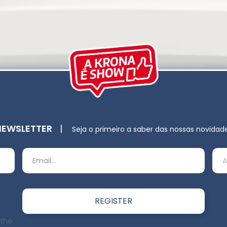
NEWSLETTER
|
Seja o primeiro a saber das nossas novidad
 the