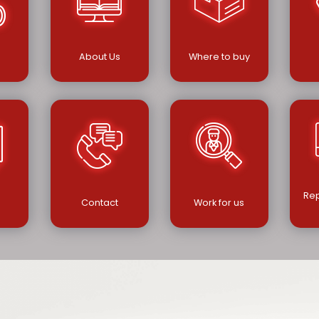
s
About Us
Where to buy
Rep
Contact
Work for us