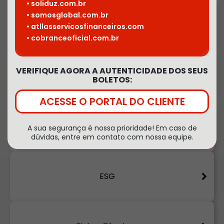
• soliduz.com.br
• somosglobal.com.br
Arquivos institucionais
• atllasservicosfinanceiros.com
• cobranceoficial.com.br
VERIFIQUE AGORA A AUTENTICIDADE DOS SEUS
Atestados de Qualidade
BOLETOS:
ACESSE O PORTAL DO CLIENTE
Catálogos e Folders
A sua segurança é nossa prioridade! Em caso de
dúvidas, entre em contato com nossa equipe.
ESG