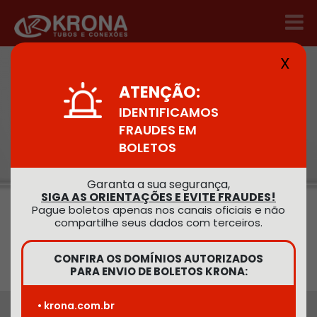
X
HOME
/
DOWNLOADS
ATENÇÃO:
IDENTIFICAMOS
Downloads
FRAUDES EM
BOLETOS
Garanta a sua segurança,
SIGA AS ORIENTAÇÕES E EVITE FRAUDES!
Pague boletos apenas nos canais oficiais e não
compartilhe seus dados com terceiros.
Busca
OK
CONFIRA OS DOMÍNIOS AUTORIZADOS
PARA ENVIO DE BOLETOS KRONA:
• krona.com.br