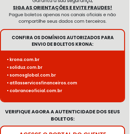
Garanta a sua segurança,
SIGA AS ORIENTAÇÕES E EVITE FRAUDES!
Pague boletos apenas nos canais oficiais e não
compartilhe seus dados com terceiros.
CONFIRA OS DOMÍNIOS AUTORIZADOS PARA
ENVIO DE BOLETOS KRONA:
• krona.com.br
• soliduz.com.br
• somosglobal.com.br
• atllasservicosfinanceiros.com
• cobranceoficial.com.br
VERIFIQUE AGORA A AUTENTICIDADE DOS SEUS
BOLETOS: