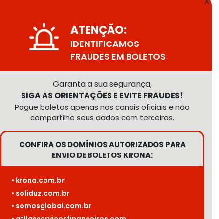
X
ATENÇÃO:
IDENTIFICAMOS
FRAUDES EM BOLETOS
Garanta a sua segurança,
SIGA AS ORIENTAÇÕES E EVITE FRAUDES!
Pague boletos apenas nos canais oficiais e não
compartilhe seus dados com terceiros.
CONFIRA OS DOMÍNIOS AUTORIZADOS PARA
ENVIO DE BOLETOS KRONA:
• krona.com.br
• soliduz.com.br
• somosglobal.com.br
• atllasservicosfinanceiros.com