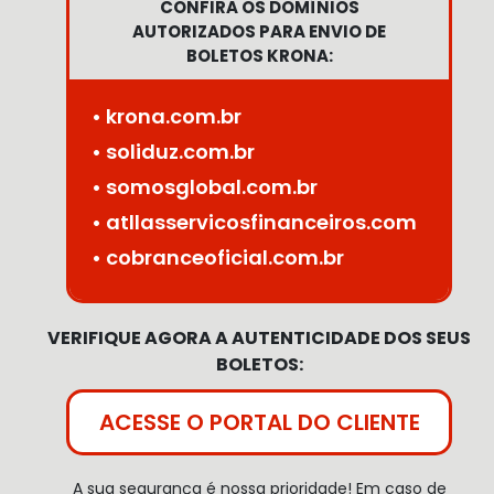
CONFIRA OS DOMÍNIOS
AUTORIZADOS PARA ENVIO DE
BOLETOS KRONA:
• krona.com.br
• soliduz.com.br
• somosglobal.com.br
• atllasservicosfinanceiros.com
• cobranceoficial.com.br
VERIFIQUE AGORA A AUTENTICIDADE DOS SEUS
BOLETOS:
ACESSE O PORTAL DO CLIENTE
A sua segurança é nossa prioridade! Em caso de