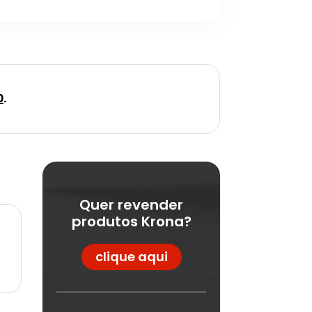
0
.
Quer revender
produtos Krona?
clique aqui