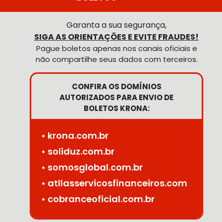
Garanta a sua segurança,
SIGA AS ORIENTAÇÕES E EVITE FRAUDES!
Pague boletos apenas nos canais oficiais e
não compartilhe seus dados com terceiros.
CONFIRA OS DOMÍNIOS
AUTORIZADOS PARA ENVIO DE
BOLETOS KRONA:
• krona.com.br
• soliduz.com.br
• somosglobal.com.br
• atllasservicosfinanceiros.com
• cobranceoficial.com.br