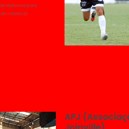
 de Materiais para
 de Limeira já
APJ (Associaç
Joinville)