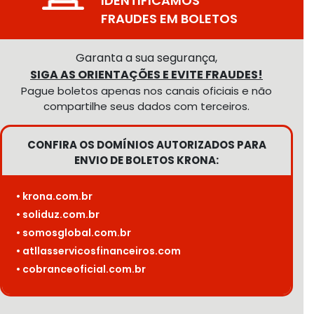
IDENTIFICAMOS
FRAUDES EM BOLETOS
Garanta a sua segurança,
SIGA AS ORIENTAÇÕES E EVITE FRAUDES!
Pague boletos apenas nos canais oficiais e não
compartilhe seus dados com terceiros.
CONFIRA OS DOMÍNIOS AUTORIZADOS PARA
ENVIO DE BOLETOS KRONA:
• krona.com.br
• soliduz.com.br
• somosglobal.com.br
• atllasservicosfinanceiros.com
• cobranceoficial.com.br