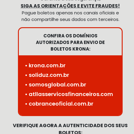
SIGA AS ORIENTAÇÕES E EVITE FRAUDES!
Pague boletos apenas nos canais oficiais e
não compartilhe seus dados com terceiros.
CONFIRA OS DOMÍNIOS
AUTORIZADOS PARA ENVIO DE
BOLETOS KRONA:
• krona.com.br
• soliduz.com.br
• somosglobal.com.br
• atllasservicosfinanceiros.com
• cobranceoficial.com.br
VERIFIQUE AGORA A AUTENTICIDADE DOS SEUS
BOLETOS: