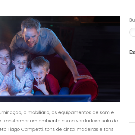
B
E
uminação, o mobiliário, os equipamentos de som e
em transformar um ambiente numa verdadeira sala de
to Tiago Campetti, tons de cinza, madeiras e tons