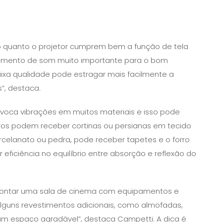
ão quanto o projetor cumprem bem a função de tela
pamento de som muito importante para o bom
xa qualidade pode estragar mais facilmente a
”, destaca.
ovoca vibrações em muitos materiais e isso pode
idros podem receber cortinas ou persianas em tecido
rcelanato ou pedra, pode receber tapetes e o forro
ficiência no equilíbrio entre absorção e reflexão do
ontar uma sala de cinema com equipamentos e
alguns revestimentos adicionais, como almofadas,
 um espaço agradável”, destaca Campetti. A dica é