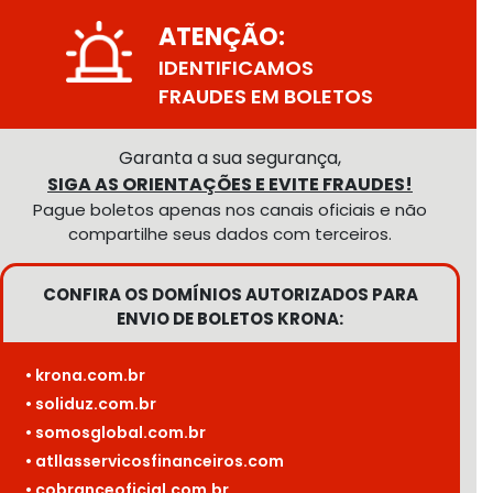
ATENÇÃO:
IDENTIFICAMOS
FRAUDES EM BOLETOS
Garanta a sua segurança,
SIGA AS ORIENTAÇÕES E EVITE FRAUDES!
Pague boletos apenas nos canais oficiais e não
compartilhe seus dados com terceiros.
CONFIRA OS DOMÍNIOS AUTORIZADOS PARA
ENVIO DE BOLETOS KRONA:
• krona.com.br
• soliduz.com.br
• somosglobal.com.br
• atllasservicosfinanceiros.com
• cobranceoficial.com.br