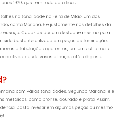
 anos 1970, que tem tudo para ficar.
alhes na tonalidade na Feira de Milão, um dos
undo, conta Mariana. E é justamente nos detalhes da
 presença. Capaz de dar um destaque mesmo para
 sido bastante utilizado em peças de iluminação,
orneiras e tubulações aparentes, em um estilo mais
decorativos, desde vasos e louças até relógios e
d?
ombina com várias tonalidades. Segundo Mariana, ele
ons metálicos, como bronze, dourado e prata. Assim,
endência: basta investir em algumas peças ou mesmo
y!