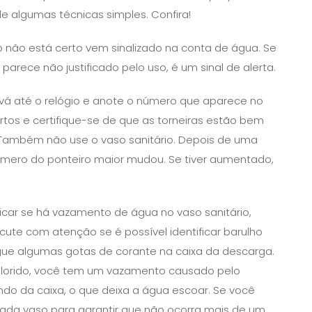
 algumas técnicas simples. Confira!
go não está certo vem sinalizado na conta de água. Se
rece não justificado pelo uso, é um sinal de alerta.
vá até o relógio e anote o número que aparece no
ertos e certifique-se de que as torneiras estão bem
e. Também não use o vaso sanitário. Depois de uma
 número do ponteiro maior mudou. Se tiver aumentado,
ficar se há vazamento de água no vaso sanitário,
te com atenção se é possível identificar barulho
gue algumas gotas de corante na caixa da descarga.
 colorido, você tem um vazamento causado pelo
do da caixa, o que deixa a água escoar. Se você
cada vaso para garantir que não ocorra mais de um