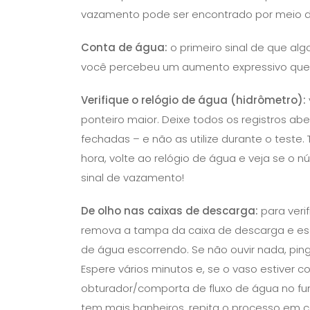
vazamento pode ser encontrado por meio de
Conta de água:
o primeiro sinal de que al
você percebeu um aumento expressivo que pa
Verifique o relógio de água (hidrômetro):
ponteiro maior. Deixe todos os registros ab
fechadas – e não as utilize durante o test
hora, volte ao relógio de água e veja se o
sinal de vazamento!
De olho nas caixas de descarga:
para veri
remova a tampa da caixa de descarga e escu
de água escorrendo. Se não ouvir nada, pin
Espere vários minutos e, se o vaso estiver
obturador/comporta de fluxo de água no fun
tem mais banheiros, repita o processo em 