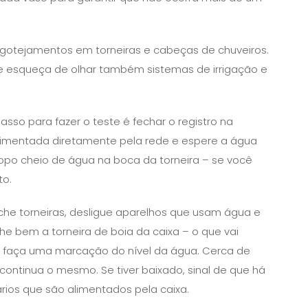
gotejamentos em torneiras e cabeças de chuveiros.
e esqueça de olhar também sistemas de irrigação e
asso para fazer o teste é fechar o registro na
alimentada diretamente pela rede e espere a água
opo cheio de água na boca da torneira – se você
to.
che torneiras, desligue aparelhos que usam água e
che bem a torneira de boia da caixa – o que vai
a, faça uma marcação do nível da água. Cerca de
 continua o mesmo. Se tiver baixado, sinal de que há
ios que são alimentados pela caixa.