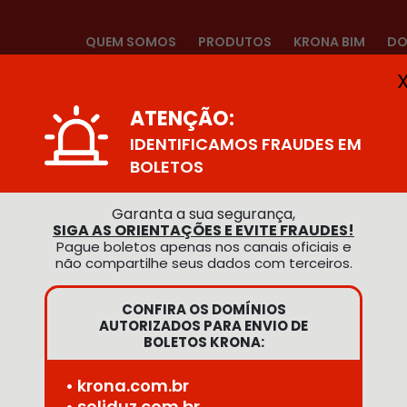
QUEM SOMOS
PRODUTOS
KRONA BIM
DO
ATENÇÃO:
OS
IDENTIFICAMOS FRAUDES EM
BOLETOS
Garanta a sua segurança,
SIGA AS ORIENTAÇÕES E EVITE FRAUDES!
Pague boletos apenas nos canais oficiais e
não compartilhe seus dados com terceiros.
CONFIRA OS DOMÍNIOS
AUTORIZADOS PARA ENVIO DE
BOLETOS KRONA:
• krona.com.br
• soliduz.com.br