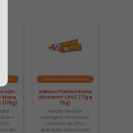
ementos
Adesivos e complementos
co com
Adesivo Plástico Krona
r Krona
Ultraterm® CPVC (17g e
 (175g)
75g)
cutar
Função Executar
ubos e
soldagem em tubos e
CPVC.
conexões de CPVC.
izado em
Aplicação Utilizado em