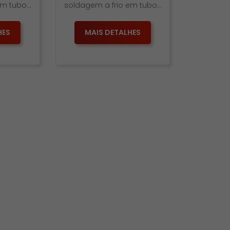
em tubos
soldagem a frio em tubos
nha […]
e conexões da Linha CPVC
Ultraterm […]
HES
MAIS DETALHES