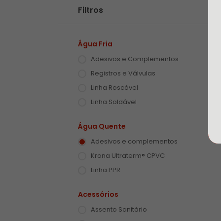
Filtros
Água Fria
Adesivos e Complementos
Registros e Válvulas
Linha Roscável
Linha Soldável
Água Quente
Adesivos e complementos
Krona Ultraterm® CPVC
Linha PPR
Acessórios
Assento Sanitário