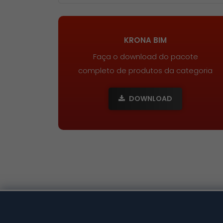
KRONA BIM
Faça o download do pacote
completo de produtos da categoria
DOWNLOAD