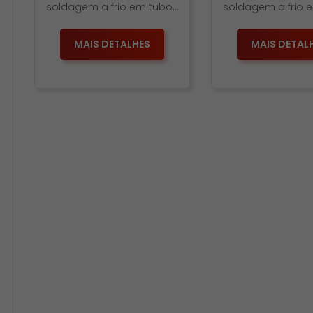
soldagem a frio em tubos
soldagem a frio 
e conexões da Linha CPVC
e conexões da Li
Ultraterm […]
MAIS DETALHES
MAIS DETAL