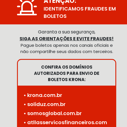
ATENÇÃO:
IDENTIFICAMOS FRAUDES EM
BOLETOS
Garanta a sua segurança,
SIGA AS ORIENTAÇÕES E EVITE FRAUDES!
Pague boletos apenas nos canais oficiais e
não compartilhe seus dados com terceiros.
CONFIRA OS DOMÍNIOS
AUTORIZADOS PARA ENVIO DE
BOLETOS KRONA:
• krona.com.br
• soliduz.com.br
• somosglobal.com.br
• atllasservicosfinanceiros.com