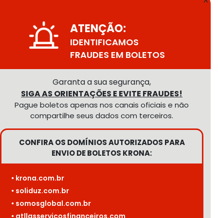
ATENÇÃO:
IDENTIFICAMOS
FRAUDES EM BOLETOS
Garanta a sua segurança,
SIGA AS ORIENTAÇÕES E EVITE FRAUDES!
Pague boletos apenas nos canais oficiais e não
compartilhe seus dados com terceiros.
CONFIRA OS DOMÍNIOS AUTORIZADOS PARA
ENVIO DE BOLETOS KRONA:
• krona.com.br
• soliduz.com.br
• somosglobal.com.br
• atllasservicosfinanceiros.com