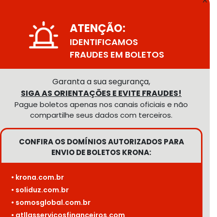
ATENÇÃO:
IDENTIFICAMOS
FRAUDES EM BOLETOS
Garanta a sua segurança,
SIGA AS ORIENTAÇÕES E EVITE FRAUDES!
Pague boletos apenas nos canais oficiais e não
compartilhe seus dados com terceiros.
CONFIRA OS DOMÍNIOS AUTORIZADOS PARA
ENVIO DE BOLETOS KRONA:
• krona.com.br
• soliduz.com.br
• somosglobal.com.br
• atllasservicosfinanceiros.com