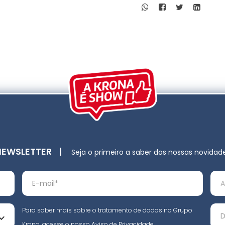
NEWSLETTER
|
Seja o primeiro a saber das nossas novidad
Para saber mais sobre o tratamento de dados no Grupo
Krona, acesse o nosso
Aviso de Privacidade
.