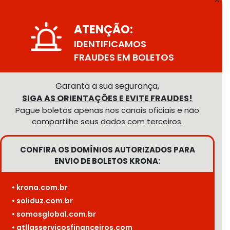
ATENÇÃO:
IDENTIFICAMOS
FRAUDES EM BOLETOS
Garanta a sua segurança,
SIGA AS ORIENTAÇÕES E EVITE FRAUDES!
Pague boletos apenas nos canais oficiais e não
compartilhe seus dados com terceiros.
CONFIRA OS DOMÍNIOS AUTORIZADOS PARA
ENVIO DE BOLETOS KRONA:
• krona.com.br
• soliduz.com.br
• somosglobal.com.br
• atllasservicosfinanceiros.com