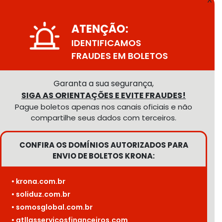
ATENÇÃO:
IDENTIFICAMOS
FRAUDES EM BOLETOS
Garanta a sua segurança,
SIGA AS ORIENTAÇÕES E EVITE FRAUDES!
Pague boletos apenas nos canais oficiais e não
compartilhe seus dados com terceiros.
CONFIRA OS DOMÍNIOS AUTORIZADOS PARA
ENVIO DE BOLETOS KRONA:
• krona.com.br
• soliduz.com.br
• somosglobal.com.br
• atllasservicosfinanceiros.com