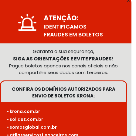
X
ATENÇÃO:
IDENTIFICAMOS
FRAUDES EM BOLETOS
Garanta a sua segurança,
SIGA AS ORIENTAÇÕES E EVITE FRAUDES!
Pague boletos apenas nos canais oficiais e não
compartilhe seus dados com terceiros.
CONFIRA OS DOMÍNIOS AUTORIZADOS PARA
ENVIO DE BOLETOS KRONA:
• krona.com.br
• soliduz.com.br
• somosglobal.com.br
• atllasservicosfinanceiros.com