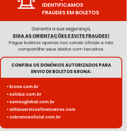
IDENTIFICAMOS
FRAUDES EM BOLETOS
Garanta a sua segurança,
SIGA AS ORIENTAÇÕES E EVITE FRAUDES!
Pague boletos apenas nos canais oficiais e não
compartilhe seus dados com terceiros.
CONFIRA OS DOMÍNIOS AUTORIZADOS PARA
ENVIO DE BOLETOS KRONA:
• krona.com.br
• soliduz.com.br
• somosglobal.com.br
• atllasservicosfinanceiros.com
• cobranceoficial.com.br