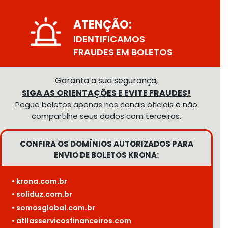
ATENÇÃO:
IDENTIFICAMOS
FRAUDES EM BOLETOS
Garanta a sua segurança,
SIGA AS ORIENTAÇÕES E EVITE FRAUDES!
Pague boletos apenas nos canais oficiais e não
compartilhe seus dados com terceiros.
CONFIRA OS DOMÍNIOS AUTORIZADOS PARA
ENVIO DE BOLETOS KRONA:
• krona.com.br
• soliduz.com.br
• somosglobal.com.br
• atllasservicosfinanceiros.com