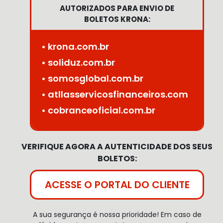
AUTORIZADOS PARA ENVIO DE
BOLETOS KRONA:
• krona.com.br
• soliduz.com.br
• somosglobal.com.br
• atllasservicosfinanceiros.com
• cobranceoficial.com.br
VERIFIQUE AGORA A AUTENTICIDADE DOS SEUS
BOLETOS:
ACESSE O PORTAL DO CLIENTE
A sua segurança é nossa prioridade! Em caso de