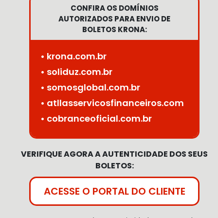
CONFIRA OS DOMÍNIOS
AUTORIZADOS PARA ENVIO DE
BOLETOS KRONA:
• krona.com.br
• soliduz.com.br
• somosglobal.com.br
• atllasservicosfinanceiros.com
• cobranceoficial.com.br
VERIFIQUE AGORA A AUTENTICIDADE DOS SEUS
BOLETOS:
ACESSE O PORTAL DO CLIENTE