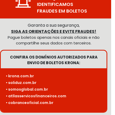
IDENTIFICAMOS
FRAUDES EM BOLETOS
Garanta a sua segurança,
SIGA AS ORIENTAÇÕES E EVITE FRAUDES!
Pague boletos apenas nos canais oficiais e não
compartilhe seus dados com terceiros.
CONFIRA OS DOMÍNIOS AUTORIZADOS PARA
ENVIO DE BOLETOS KRONA:
• krona.com.br
• soliduz.com.br
• somosglobal.com.br
• atllasservicosfinanceiros.com
• cobranceoficial.com.br