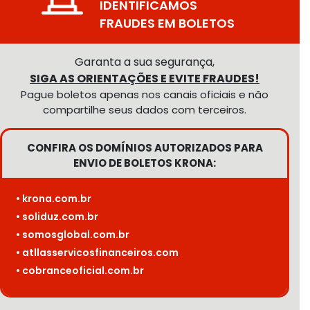
IDENTIFICAMOS
FRAUDES EM BOLETOS
Garanta a sua segurança,
SIGA AS ORIENTAÇÕES E EVITE FRAUDES!
Pague boletos apenas nos canais oficiais e não
compartilhe seus dados com terceiros.
CONFIRA OS DOMÍNIOS AUTORIZADOS PARA
ENVIO DE BOLETOS KRONA:
• krona.com.br
• soliduz.com.br
• somosglobal.com.br
• atllasservicosfinanceiros.com
• cobranceoficial.com.br