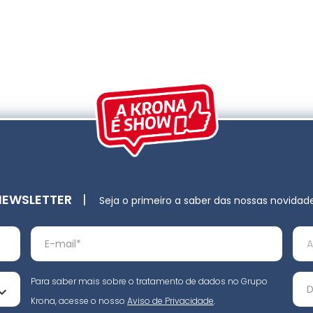
NEWSLETTER
|
Seja o primeiro a saber das nossas novidad
Para saber mais sobre o tratamento de dados no Grupo
Krona, acesse o nosso
Aviso de Privacidade
.