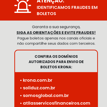
ATENÇÃO:
IDENTIFICAMOS FRAUDES EM
BOLETOS
Garanta a sua segurança,
SIGA AS ORIENTAÇÕES E EVITE FRAUDES!
Pague boletos apenas nos canais oficiais e
não compartilhe seus dados com terceiros.
CONFIRA OS DOMÍNIOS
AUTORIZADOS PARA ENVIO DE
BOLETOS KRONA:
• krona.com.br
• soliduz.com.br
• somosglobal.com.br
• atllasservicosfinanceiros.com