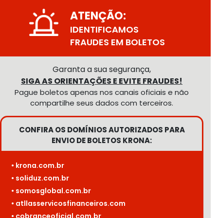
ATENÇÃO:
IDENTIFICAMOS
FRAUDES EM BOLETOS
Garanta a sua segurança,
SIGA AS ORIENTAÇÕES E EVITE FRAUDES!
Pague boletos apenas nos canais oficiais e não
compartilhe seus dados com terceiros.
CONFIRA OS DOMÍNIOS AUTORIZADOS PARA
ENVIO DE BOLETOS KRONA:
• krona.com.br
• soliduz.com.br
• somosglobal.com.br
• atllasservicosfinanceiros.com
• cobranceoficial.com.br