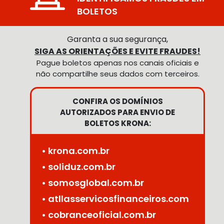
BOLETOS
Garanta a sua segurança,
SIGA AS ORIENTAÇÕES E EVITE FRAUDES!
Pague boletos apenas nos canais oficiais e
não compartilhe seus dados com terceiros.
CONFIRA OS DOMÍNIOS
AUTORIZADOS PARA ENVIO DE
BOLETOS KRONA:
• krona.com.br
• soliduz.com.br
• somosglobal.com.br
• atllasservicosfinanceiros.com
• cobranceoficial.com.br