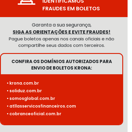
IDENTIFICAMOS
FRAUDES EM BOLETOS
Garanta a sua segurança,
SIGA AS ORIENTAÇÕES E EVITE FRAUDES!
Pague boletos apenas nos canais oficiais e não
compartilhe seus dados com terceiros.
CONFIRA OS DOMÍNIOS AUTORIZADOS PARA
ENVIO DE BOLETOS KRONA:
• krona.com.br
• soliduz.com.br
• somosglobal.com.br
• atllasservicosfinanceiros.com
• cobranceoficial.com.br