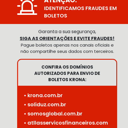
ATENÇÃO:
IDENTIFICAMOS FRAUDES EM
BOLETOS
Garanta a sua segurança,
SIGA AS ORIENTAÇÕES E EVITE FRAUDES!
Pague boletos apenas nos canais oficiais e
não compartilhe seus dados com terceiros.
CONFIRA OS DOMÍNIOS
AUTORIZADOS PARA ENVIO DE
BOLETOS KRONA:
• krona.com.br
• soliduz.com.br
• somosglobal.com.br
• atllasservicosfinanceiros.com