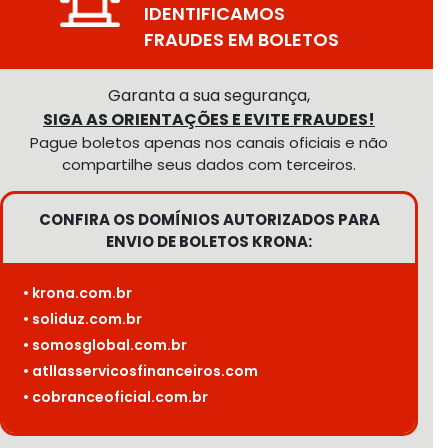
IDENTIFICAMOS
FRAUDES EM BOLETOS
Garanta a sua segurança,
SIGA AS ORIENTAÇÕES E EVITE FRAUDES!
Pague boletos apenas nos canais oficiais e não
compartilhe seus dados com terceiros.
CONFIRA OS DOMÍNIOS AUTORIZADOS PARA
ENVIO DE BOLETOS KRONA:
• krona.com.br
• soliduz.com.br
• somosglobal.com.br
• atllasservicosfinanceiros.com
• cobranceoficial.com.br