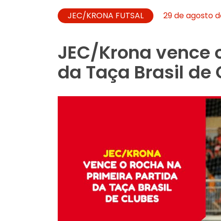
JEC/KRONA FUTSAL
29 de agosto d
JEC/Krona vence o
da Taça Brasil de