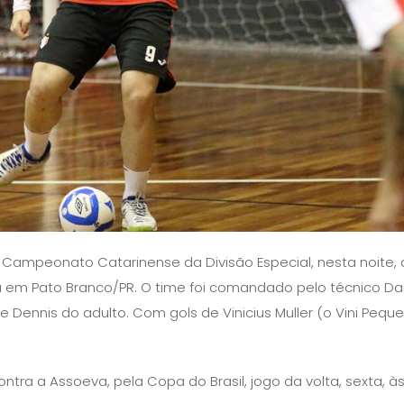
ampeonato Catarinense da Divisão Especial, nesta noite, 
u em Pato Branco/PR. O time foi comandado pelo técnico Da
e Dennis do adulto. Com gols de Vinicius Muller (o Vini Pequ
ontra a Assoeva, pela Copa do Brasil, jogo da volta, sexta, à