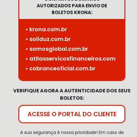
AUTORIZADOS PARA ENVIO DE
BOLETOS KRONA:
• krona.com.br
• soliduz.com.br
• somosglobal.com.br
• atllasservicosfinanceiros.com
• cobranceoficial.com.br
VERIFIQUE AGORA A AUTENTICIDADE DOS SEUS
BOLETOS:
ACESSE O PORTAL DO CLIENTE
A sua segurança é nossa prioridade! Em caso de