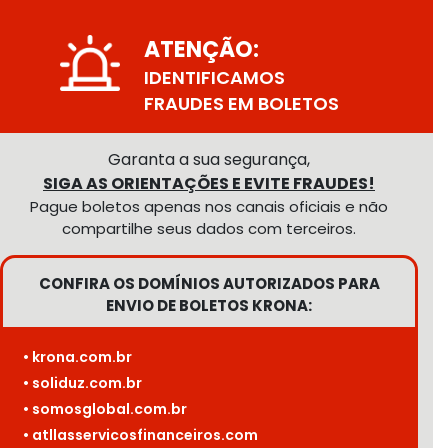
ATENÇÃO:
IDENTIFICAMOS
FRAUDES EM BOLETOS
Garanta a sua segurança,
SIGA AS ORIENTAÇÕES E EVITE FRAUDES!
Pague boletos apenas nos canais oficiais e não
compartilhe seus dados com terceiros.
CONFIRA OS DOMÍNIOS AUTORIZADOS PARA
ENVIO DE BOLETOS KRONA:
• krona.com.br
• soliduz.com.br
• somosglobal.com.br
• atllasservicosfinanceiros.com