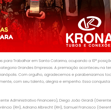
as para Trabalhar em Santa Catarina, ocupando a 10ª posiçã
a categoria Grandes Empresas. A premiação aconteceu na te
lorianópolis. Com orgulho, agradecemos e parabenizamos to
mente, com seu talento, alegria e empenho. Essa conquista
tente Administrativo Financeiro), Diego João Girardi (Gerent
lorêncio (RH), Adriana Albrecht (RH), Samuel Francisco (Geren