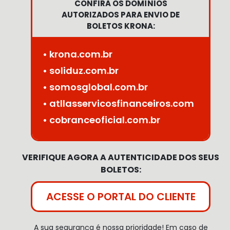
CONFIRA OS DOMÍNIOS
AUTORIZADOS PARA ENVIO DE
BOLETOS KRONA:
• krona.com.br
• soliduz.com.br
• somosglobal.com.br
• atllasservicosfinanceiros.com
• cobranceoficial.com.br
VERIFIQUE AGORA A AUTENTICIDADE DOS SEUS
BOLETOS:
ACESSE O PORTAL DO CLIENTE
A sua segurança é nossa prioridade! Em caso de