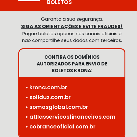
BOLETOS
Garanta a sua segurança,
SIGA AS ORIENTAÇÕES E EVITE FRAUDES!
Pague boletos apenas nos canais oficiais e
não compartilhe seus dados com terceiros.
CONFIRA OS DOMÍNIOS
AUTORIZADOS PARA ENVIO DE
BOLETOS KRONA:
• krona.com.br
• soliduz.com.br
• somosglobal.com.br
• atllasservicosfinanceiros.com
• cobranceoficial.com.br