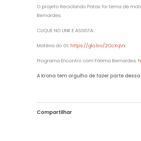
O projeto Reciclando Patas foi tema de maté
Bernardes.
CLIQUE NO LINK E ASSISTA:
Matéria do G1:
https://glo.bo/2OcXqVx
Programa Encontro com Fátima Bernardes:
h
A Krona tem orgulho de fazer parte dessa 
Compartilhar