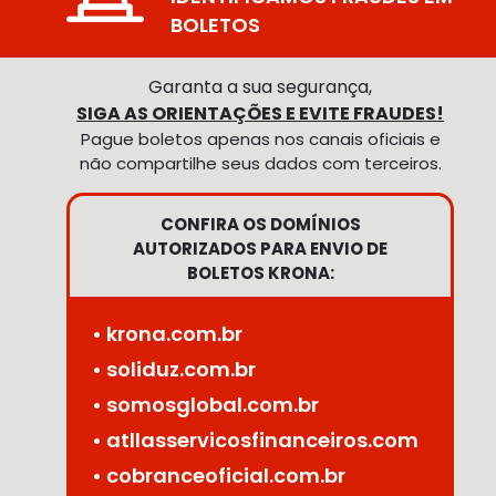
BOLETOS
Garanta a sua segurança,
SIGA AS ORIENTAÇÕES E EVITE FRAUDES!
Pague boletos apenas nos canais oficiais e
não compartilhe seus dados com terceiros.
CONFIRA OS DOMÍNIOS
AUTORIZADOS PARA ENVIO DE
BOLETOS KRONA:
• krona.com.br
• soliduz.com.br
• somosglobal.com.br
• atllasservicosfinanceiros.com
• cobranceoficial.com.br