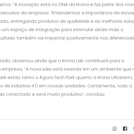
tos. “A inovação está no DNA da Krona e faz parte dos nos
tor Executivo da empresa. “Entendemos a importância da inov
cado, entregando produtos de qualidade e as melhores sol
em um espaço de integração para estimular ainda mais o
esultado também vai impactar positivamente nos diferenciai
rtado, observou ainda que o Krona Lab contribuirá para o
da empresa. “A nova sala está inserida em um ambiente que 
Park estão tanto o Ágora Tech Park quanto a Krona Ultraterm,
s de indústria 4.0 em nossas unidades. Certamente, todo o
s conectado e será muito produtivo”, concluiu.