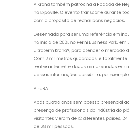
A Krona também patrocina a Rodada de Negóc
na Expoville. O evento transcorre durante tod
com o propósito de fechar bons negócios.
Desenhada para ser uma referência em indú
no início de 2021, no Perini Business Park, e
Ultraterm Krona®, para atender o mercado 
Com 2 mil metros quadrados, é totalment
real via internet e dados armazenados em
dessas informações possibilita, por exemplo
A FEIRA
Após quatro anos sem acesso presencial aos 
presença de profissionais da indústria do plá
visitantes vieram de 12 diferentes países, 2
de 28 mil pessoas.