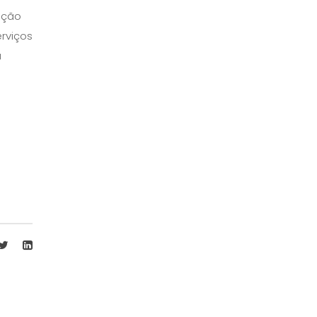
ução
rviços
a