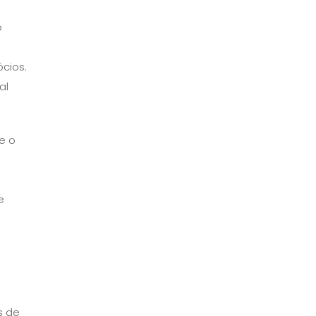
o
cios.
al
e o
e
s de