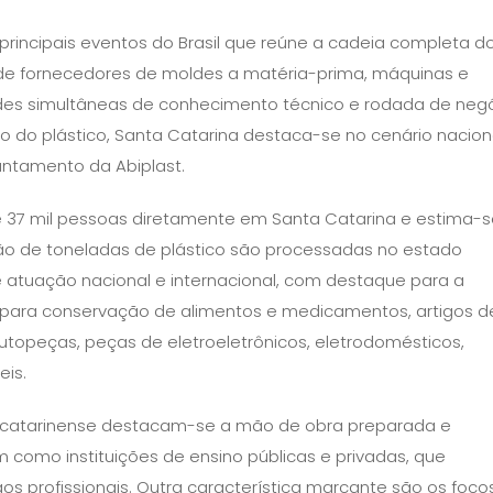
principais eventos do Brasil que reúne a cadeia completa d
e fornecedores de moldes a matéria-prima, máquinas e
des simultâneas de conhecimento técnico e rodada de negó
o do plástico, Santa Catarina destaca-se no cenário nacion
ntamento da Abiplast.
e 37 mil pessoas diretamente em Santa Catarina e estima-s
hão de toneladas de plástico são processadas no estado
 atuação nacional e internacional, com destaque para a
 para conservação de alimentos e medicamentos, artigos d
 autopeças, peças de eletroeletrônicos, eletrodomésticos,
eis.
tico catarinense destacam-se a mão de obra preparada e
m como instituições de ensino públicas e privadas, que
s profissionais. Outra característica marcante são os foco