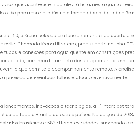
ios que acontece em paralelo à feira, nesta quarta-feira 
o o dia para reunir a indústria e fornecedores de todo o Brasi
stria 4.0, a Krona colocou em funcionamento sua quarta un
m Joinville. Chamada Krona Ultraterm, produz parte na linha C
de tubos e conexões para água quente em construções pred
e conectada, com monitoramento dos equipamentos em t
 nuvem, o que permite o acompanhamento remoto. A anális
, a previsão de eventuais falhas e atuar preventivamente.
lançamentos, inovações e tecnologias, a 11ª Interplast terá
stico de todo o Brasil e de outros países. Na edição de 2018,
4 estados brasileiros e 683 diferentes cidades, superando a 