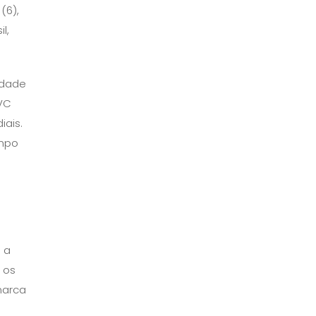
(6),
l,
idade
PVC
iais.
empo
e
 a
 os
marca