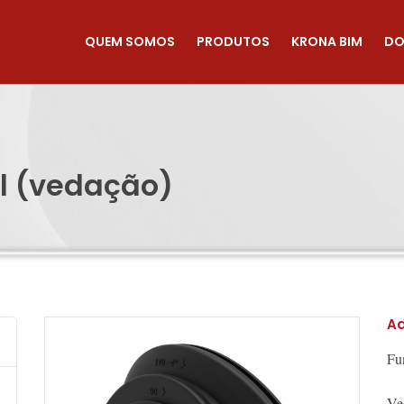
QUEM SOMOS
PRODUTOS
KRONA BIM
DO
l (vedação)
Ad
Fu
Ve