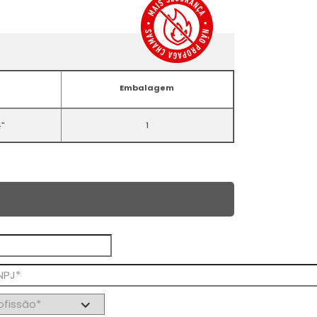
)
Embalagem
4"
1