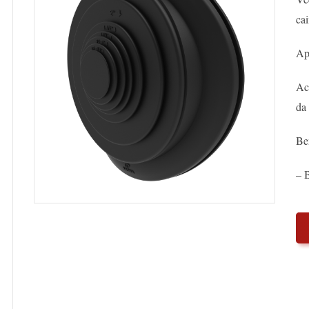
cai
Ap
Aco
da 
Be
– 