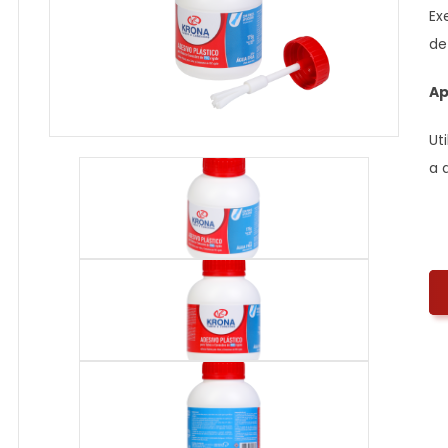
Ex
de
Ap
Ut
a 