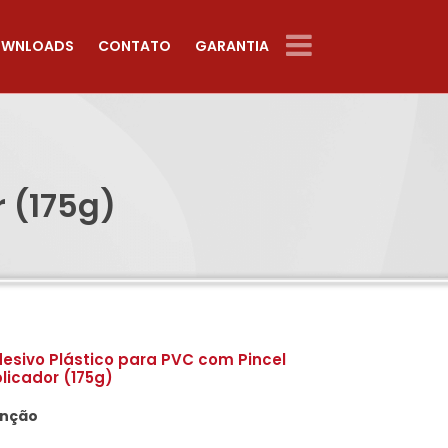
WNLOADS
CONTATO
GARANTIA
 (175g)
esivo Plástico para PVC com Pincel
licador (175g)
nção