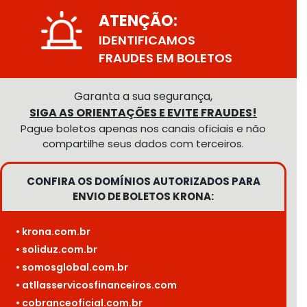
ATENÇÃO:
IDENTIFICAMOS
FRAUDES EM BOLETOS
Garanta a sua segurança,
SIGA AS ORIENTAÇÕES E EVITE FRAUDES!
Pague boletos apenas nos canais oficiais e não
compartilhe seus dados com terceiros.
CONFIRA OS DOMÍNIOS AUTORIZADOS PARA
ENVIO DE BOLETOS KRONA:
• krona.com.br
• soliduz.com.br
• somosglobal.com.br
• atllasservicosfinanceiros.com
• cobranceoficial.com.br