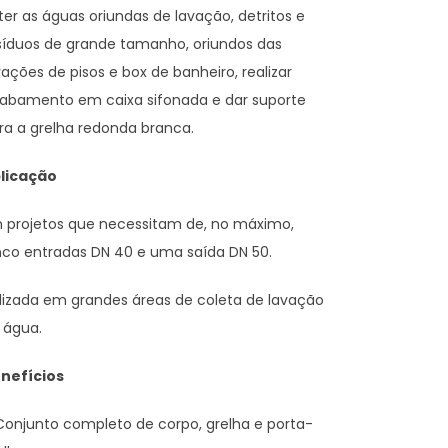
ter as águas oriundas de lavação, detritos e
síduos de grande tamanho, oriundos das
vações de pisos e box de banheiro, realizar
abamento em caixa sifonada e dar suporte
ra a grelha redonda branca.
licação
 projetos que necessitam de, no máximo,
nco entradas DN 40 e uma saída DN 50.
ilizada em grandes áreas de coleta de lavação
 água.
nefícios
Conjunto completo de corpo, grelha e porta-