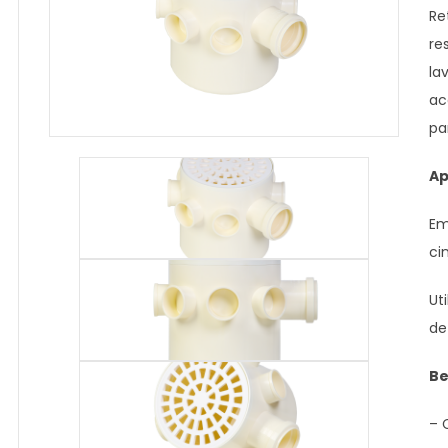
Re
re
la
ac
pa
Ap
Em
ci
Ut
de
Be
– 