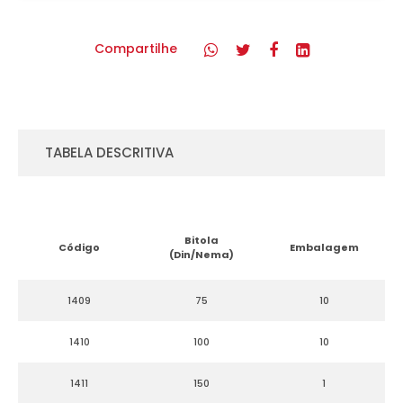
Compartilhe
TABELA DESCRITIVA
Bitola
Código
Embalagem
(Din/Nema)
1409
75
10
1410
100
10
1411
150
1