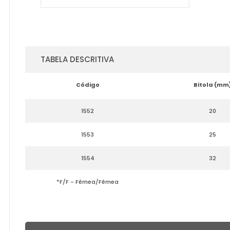
TABELA DESCRITIVA
Código
Bitola (mm
1552
20
1553
25
1554
32
*F/F - Fêmea/Fêmea