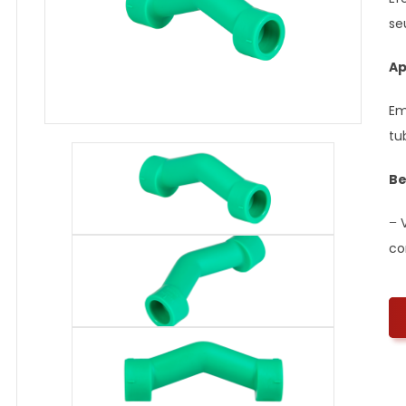
se
Ap
Em
tu
Be
–
co