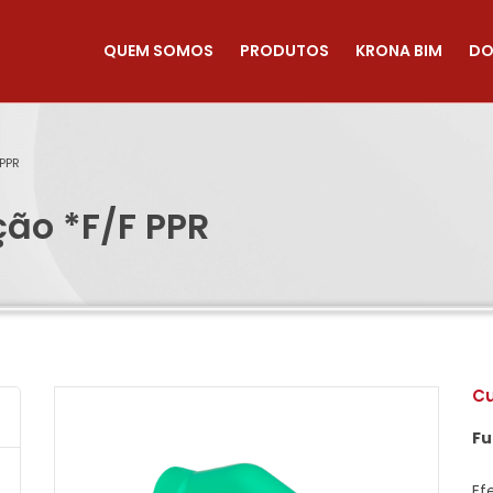
QUEM SOMOS
PRODUTOS
KRONA BIM
DO
PPR
ão *F/F PPR
Cu
Fu
Ef