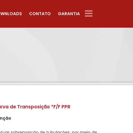
WNLOADS
CONTATO
GARANTIA
rva de Transposição *F/F PPR
nção
etuar sobreposição de tubulações, por meio de