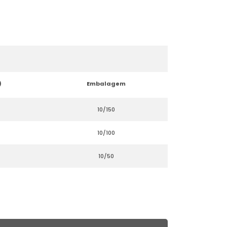
)
Embalagem
10/150
10/100
10/50