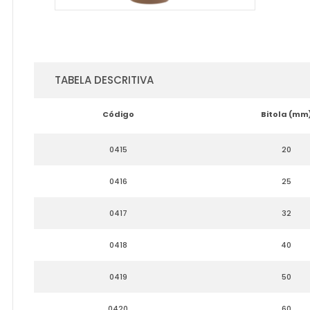
TABELA DESCRITIVA
Código
Bitola (mm
0415
20
0416
25
0417
32
0418
40
0419
50
0420
60