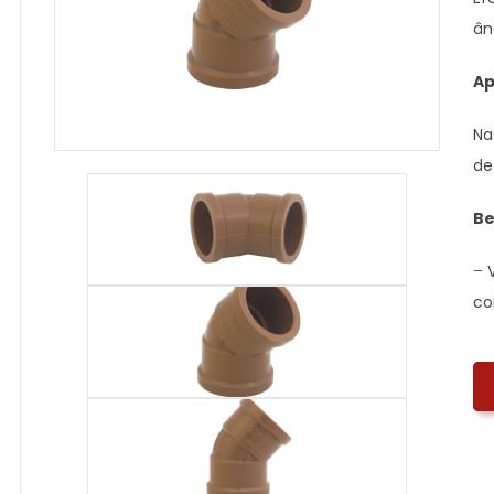
ân
Ap
Na
de
Be
–
co