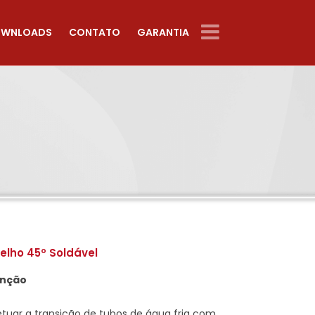
WNLOADS
CONTATO
GARANTIA
elho 45º Soldável
unção
etuar a transição de tubos de água fria com