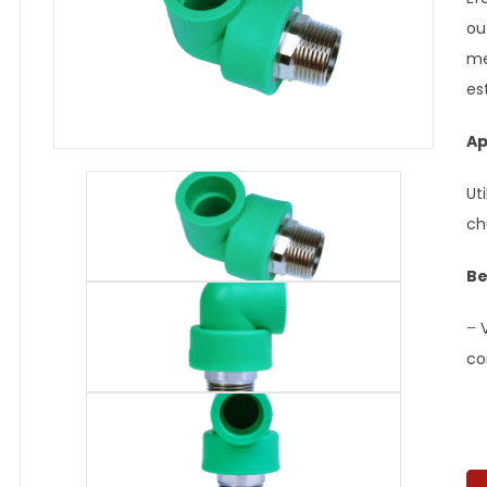
ou
me
es
Ap
Ut
ch
Be
–
co