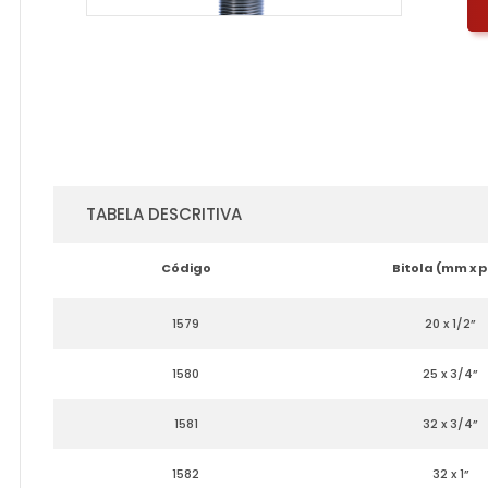
TABELA DESCRITIVA
Código
Bitola (mm x p
1579
20 x 1/2”
1580
25 x 3/4”
1581
32 x 3/4”
1582
32 x 1”