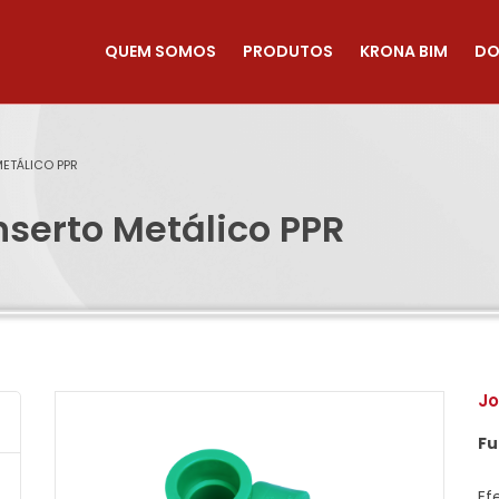
QUEM SOMOS
PRODUTOS
KRONA BIM
DO
METÁLICO PPR
nserto Metálico PPR
Jo
F
Ef