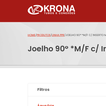
HOME
/
PRODUTOS
/
LINHA PPR
/
JOELHO 90° *M/F C/ INSERTO 
Joelho 90° *M/F c/ I
Filtros
Água Fria