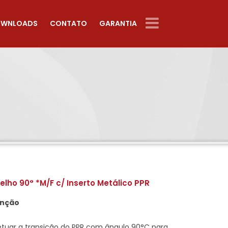
WNLOADS
CONTATO
GARANTIA
elho 90° *M/F c/ Inserto Metálico PPR
unção
etuar a transição do PPR com ângulo 90°C para